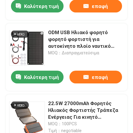
Καλύτερη τιμή
επαφή
ODM USB Ηλιακό φορητό
φορητό φορτιστή για
αυτοκίνητο πλοίο ναυτικό
φορτηγό
MOQ：Διαπραγματεύσιμα
Καλύτερη τιμή
επαφή
Σπίτι
22.5W 27000mAh Φορητός
Ηλιακός Φορτιστής Τράπεζα
Προϊόντα
Ενέργειας Για κινητό
τηλέφωνο
MOQ：100PCS
βίντεο
Τιμή：negotiable