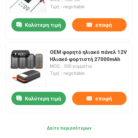
Τιμή：negotiable
Σκληρό ηλιακό πάνελ
Καλύτερη τιμή
επαφή
ηλιακός αναστροφέας μικροϋπολογιστών
OEM φορητό ηλιακό πάνελ 12V
Από τον ηλιακό αναστροφέα MPPT πλέγματος
Ηλιακό φορτιστή 27000mAh
MOQ：500 κομμάτια
Τιμή：negotiable
ηλιακή μπαταρία λίθιου
Συσκευή ηλιακών συσσωρευτών
Καλύτερη τιμή
επαφή
Συσκευές για ηλιακά πάνελ
Δείτε περισσότερων
Ηλιακοί συλλέκτες για μπαλκόνια