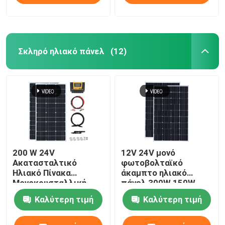
Σκληρό ηλιακό πάνελ
(12)
200 W 24V
12V 24V μονό
Ακατασταλτικό
φωτοβολταϊκό
Ηλιακό Πίνακα
άκαμπτο ηλιακό
Μονοκρυσταλλική
πάνελ 300W 150W
Ενότητα Εκτός
ισχύς
Καλύτερη τιμή
Καλύτερη τιμή
Δικτύου Σύστημα