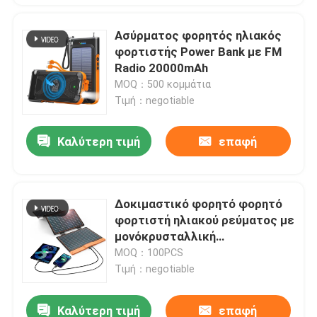
Ασύρματος φορητός ηλιακός
φορτιστής Power Bank με FM
Radio 20000mAh
MOQ：500 κομμάτια
Τιμή：negotiable
Καλύτερη τιμή
επαφή
Δοκιμαστικό φορητό φορητό
φορτιστή ηλιακού ρεύματος με
μονόκρυσταλλική
φωτοβολταϊκή μονάδα
MOQ：100PCS
Τιμή：negotiable
Καλύτερη τιμή
επαφή