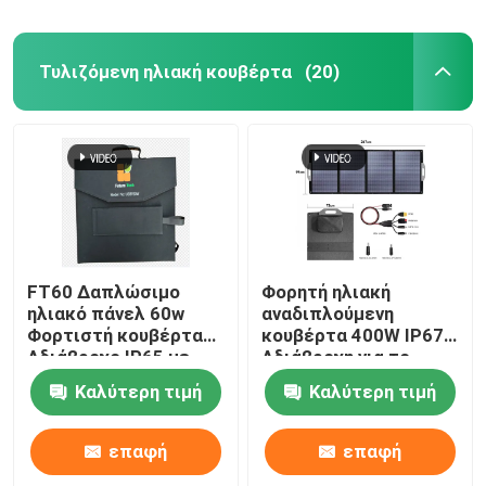
Τυλιζόμενη ηλιακή κουβέρτα
(20)
FT60 Δαπλώσιμο
Φορητή ηλιακή
ηλιακό πάνελ 60w
αναδιπλούμενη
Φορτιστή κουβέρτα
κουβέρτα 400W IP67
Αδιάβροχο IP65 με
Αδιάβροχη για το
μαύρο
σταθμό παραγωγής
Καλύτερη τιμή
Καλύτερη τιμή
ηλεκτρικής ενέργειας
επαφή
επαφή