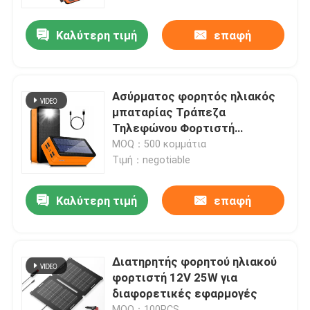
Καλύτερη τιμή
επαφή
Σχετικά με εμάς
Επισκεψή εργοστασίου
Ασύρματος φορητός ηλιακός
μπαταρίας Τράπεζα
Έλεγχος ποιότητας
Τηλεφώνου Φορτιστή
50000mAh Δύναμη
MOQ：500 κομμάτια
Τιμή：negotiable
Φορητό ηλιακό πλαίσιο
Καλύτερη τιμή
επαφή
εύκαμπτο ηλιακό πλαίσιο
Τυλιζόμενη ηλιακή κουβέρτα
Διατηρητής φορητού ηλιακού
φορτιστή 12V 25W για
διαφορετικές εφαρμογές
ηλιακός φορτιστής μπαταριών
MOQ：100PCS