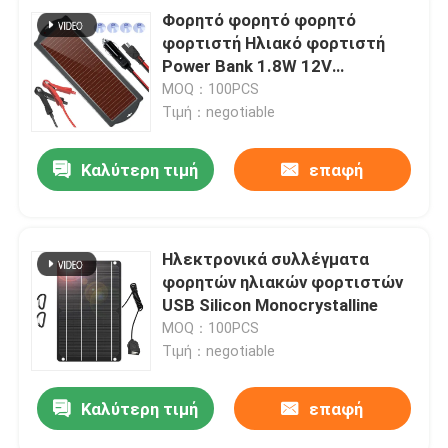
Φορητό φορητό φορητό
φορτιστή Ηλιακό φορτιστή
Power Bank 1.8W 12V
αδιάβροχη ηλιακή φόρτιση
MOQ：100PCS
Τιμή：negotiable
Καλύτερη τιμή
επαφή
Ηλεκτρονικά συλλέγματα
φορητών ηλιακών φορτιστών
USB Silicon Monocrystalline
MOQ：100PCS
Τιμή：negotiable
Καλύτερη τιμή
επαφή